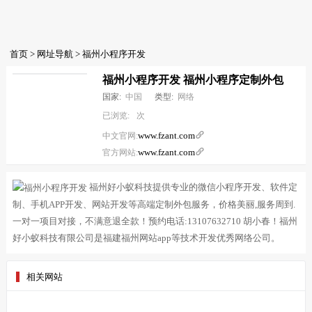
首页
>
网址导航
> 福州小程序开发
福州小程序开发 福州小程序定制外包
国家:
中国
类型:
网络
已浏览:
次
www.fzant.com

中文官网:
www.fzant.com

官方网站:
福州好小蚁科技提供专业的微信小程序开发、软件定
制、手机APP开发、网站开发等高端定制外包服务，价格美丽,服务周到.
一对一项目对接，不满意退全款！预约电话:13107632710 胡小春！福州
好小蚁科技有限公司是福建福州网站app等技术开发优秀网络公司。
相关网站