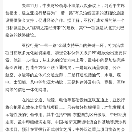
去年11月，中央财经领导小组第八次会议上，习近平主席
曾指出，建立亚投行是要为“一带一路”有关沿线国家的基础设施建
设提供资金支持，促进经济合作。据了解，亚投行成立后的第一个
目标就是投入“丝绸之路经济带”的建设，其中一项就是从北京到巴
格达的铁路建设。
亚投行是“一带一路”金融支持平台的关键一环，将为沿线
项目拓展多元化融资渠道、加强公私伙伴关系(PPP)建设做出重要探
索。他进一步指出，从未来的投资方向上看，最核心的是加快完善
基础设施，打造全方位互联互通格局，一是建设涵盖铁路、公路、
航空、水运等的立体式交通走廊，二是打通包括油气、水电、煤
电、太阳能、风电等能源大动脉，三是构建涉及电信、宽带、互联
网等的信息一体化网络。
在推进交通、能源、电信等基础设施互联互通上，亚投行
将会把重点放在攻坚旗舰项目上。只有搞好旗舰项目，才能发挥其
示范性强的引领作用。其中包括中国-东盟自贸区升级版、中巴经济
走廊、孟中印缅经济走廊、中国-哈萨克斯坦物流合作基地等所涉具
体项目。预计在亚投行正式创立之后，中外双边重点项目协议将会