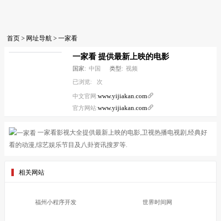
首页
>
网址导航
> 一家看
一家看 提供最新上映的电影
国家:
中国
类型:
视频
已浏览:
次
www.yijiakan.com

中文官网:
www.yijiakan.com

官方网站:
一家看影视大全提供最新上映的电影,卫视热播电视剧,经典好
看的动漫,综艺娱乐节目及八卦资讯搜罗等.
相关网站
福州小程序开发
世界时间网