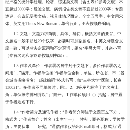
经严格的统计学处理。论著、综述类文稿（含图表和参考文献）不
宜超过5000字；经验交流、病例报告类文稿不宜超过2000字；专题
述评、会议纪要类文稿，视具体情况而定。全文五号字，中文用宋
体、英文用Times New Roman，单倍行距，图表按顺序编码。
1.2 文题：文题力求简明、具体、确切，概括文章的要旨。中
文题名一般不超过20个汉字，必要时可加副题名。中英文标题含义
应一致，可以省去定冠词和不定冠词，题名*字母大写，其余小写
（专有名词和缩略语按规则书写）。
1.3 作者及单位：作者署名居中列于文题下，多位作者署名之
间用“，”隔开。作者单位按“作者单位全称，单位，所在省、市（省
会城市省略省名） 邮政编码”格式书写，如“吉林大学*医院，长春
130021”。多作者不同单位时，用1、2、3等序号标注于姓名右上
角，单位按序排列并以“；”隔开。工作单位项用（）括起，居中置
于作者姓名下行。
1.4 *作者简介及通讯作者：*作者简介脚注于文题页左下方，
格式为：“作者简介：姓名（出生年—），性别，职务职称，学位学
历，主要从事……研究。”通信作者仅给出E-mail即可，格式为“通