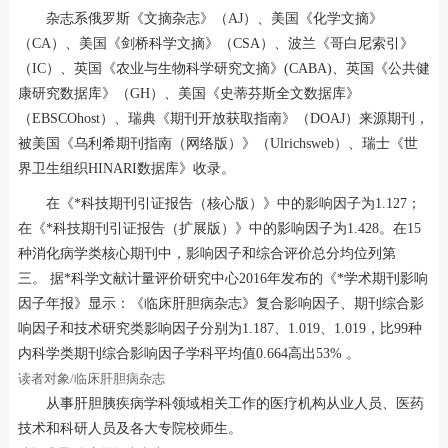
杂志系俄罗斯《文摘杂志》（AJ）、美国《化学文摘》
（CA）、美国《剑桥科学文摘》（CSA）、波兰《哥白尼索引》
（IC）、英国《农业与生物科学研究文摘》(CABA)、英国《公共健
康研究数据库》（GH）、美国《史蒂芬斯全文数据库》
（EBSCOhost）、瑞典《期刊开放获取指南》（DOAJ）来源期刊，
被美国《乌利希期刊指南（网络版）》（Ulrichsweb）、瑞士《世
界卫生组织HINARI数据库》收录。
在《*科技期刊引证报告（核心版）》中的影响因子为1.127；
在《*科技期刊引证报告（扩展版）》中的影响因子为1.428。在15
种消化病学类核心期刊中，影响因子和综合评价总分均位列第
三。 据*科学文献计量评价研究中心2016年发布的《*学术期刊影响
因子年报》显示：《临床肝胆病杂志》复合影响因子、期刊综合影
响因子和技术研究类影响因子分别为1.187、1.019、1.019，比99种
内科学类期刊综合影响因子学科平均值0.664高出53% 。
读者对象/临床肝胆病杂志
从事肝胆胰疾病学科领域相关工作的医疗机构从业人员、医药
技术和科研人员及各大专院校师生。