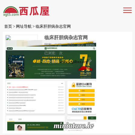
首页
>
网址导航
> 临床肝胆病杂志官网
临床肝胆病杂志官网
国家:
中国
类型:
杂志
已浏览:
次
www.lcgdbzz.org

中文官网: