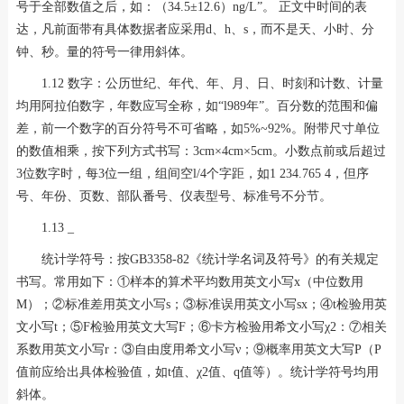
号于全部数值之后，如：（34.5±12.6）ng/L”。 正文中时间的表
达，凡前面带有具体数据者应采用d、h、s，而不是天、小时、分
钟、秒。量的符号一律用斜体。
1.12 数字：公历世纪、年代、年、月、日、时刻和计数、计量
均用阿拉伯数字，年数应写全称，如“l989年”。百分数的范围和偏
差，前一个数字的百分符号不可省略，如5%~92%。附带尺寸单位
的数值相乘，按下列方式书写：3cm×4cm×5cm。小数点前或后超过
3位数字时，每3位一组，组间空l/4个字距，如1 234.765 4，但序
号、年份、页数、部队番号、仪表型号、标准号不分节。
1.13 _
统计学符号：按GB3358-82《统计学名词及符号》的有关规定
书写。常用如下：①样本的算术平均数用英文小写x（中位数用
M）；②标准差用英文小写s；③标准误用英文小写sx；④t检验用英
文小写t；⑤F检验用英文大写F；⑥卡方检验用希文小写χ2：⑦相关
系数用英文小写r：③自由度用希文小写ν；⑨概率用英文大写P（P
值前应给出具体检验值，如t值、χ2值、q值等）。统计学符号均用
斜体。