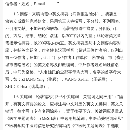
信作者：姓名，E-mail：……”
1.5 摘要：来稿均需中英文摘要（病例报告除外）。摘要是一
篇独立成章的完整短文，采用第三人称撰写，不分段、不列图表、
不引用文献、不加评论和解释。论著需报道性摘要，分四段（目
的、方法、结果、结论）叙述，以300字以内为宜；非论著类文章
需指示性摘要，以200字以内为宜。英文摘要应与中文摘要内容对
应，包括英文题名，作者姓名汉语拼音（超过三位作者的，仅列出
前三位作者，后加“，et al.”）及*作者工作单位，所在省、市（省会
城市省略省名）的英文名称及邮政编码。中外作者姓名均姓前名
后，中间为空格。*人名姓氏的全部字母均大写，名字的首字母大
写，如：ZHANG Ying（张颖），WANG Xi-lian（王锡联），
ZHUGE Hua（诸葛华）。
1.6 关键词：论著需标引3~5个关键词，关键词之间应用“；”隔
开，有英文摘要的论文，应标注与中文对应的英文关键词，英文关
键词一律小写（专有名词除外），置于摘要下方。关键词应尽量从
《医学主题词表》（MeSH表）中选用规范词，中医药关键词应从*
中医科学院中医药信息研究所编写的《中医药主题词表》中选取，