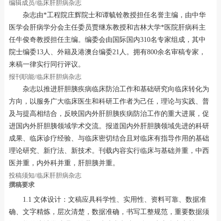
编辑成员/临床肝胆病杂志
杂志由*工程院庄辉院士和谭毓铨教授担任名誉主编，由中华
医学会肝病学分会主任委员贾继东教授和吉林大学*医院肝病科主
任牛俊奇教授担任主编。编委会由国际国内310名专家组成，其中
院士编委13人、外籍及港澳台编委21人。拥有800余名审稿专家，
来稿一律实行同行评议。
报刊职能/临床肝胆病杂志
杂志以推进肝胆胰疾病临床防治工作和基础研究向临床转化为
方向，以服务广大临床医生和科研工作者为己任，理论与实践、普
及与提高相结合，反映国内外肝胆胰疾病防治工作的重大进展，促
进国内外肝胆胰领域学术交流。报道国内外肝胆胰领域先进的科研
成果、临床诊疗经验、与临床密切结合且对临床有指导作用的基础
理论研究、新疗法、新技术。刊载内容实行临床与基础并重，中西
医并重，内外科并重，肝胆胰并重。
投稿须知/临床肝胆病杂志
撰稿要求
1.1 文体设计：文稿应具科学性、实用性、资料可靠、数据准
确、文字精炼，层次清楚，数据准确，书写工整规范，重要数据须