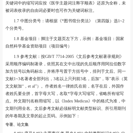
关键词中的缩写词应按《医学主题词注释字顺表》还原为全称，未
被词表收录的自由词必要时也可作为关键词标注。
1.7 中图分类号：请根据《*图书馆分类法》（第四版）选1~2
个分类号。
1.8 基金项目：脚注于文题页左下方，示例：基金项目：国家
自然科学基金资助项目（项目编号）
1.9 参考文献：按GB/T 7714-2005《文后参考文献著录规则》
采用顺序编码制著录，依照其在文中出现的先后顺序用阿拉伯数字
加方括号以角码标出，并将序号置于方括号中，排列于文后。同一
文献1~3名著者全部列出，3名以上只列前3名，后加“，等”表示（英
文文献加“，et al”）。作者姓名一律姓氏在前，名字在后，外国作
者姓氏要全拼，首字母大写，名取*字母大写缩写，省略所有缩写
点。外文期刊名称用缩写，以《Index Medicus》中的格式为准，中
文期刊用全名。文后参考文献必须标明文献类型标识、所引用期刊
的年卷期及文章的起止页码。示例如下：
专著、论文集