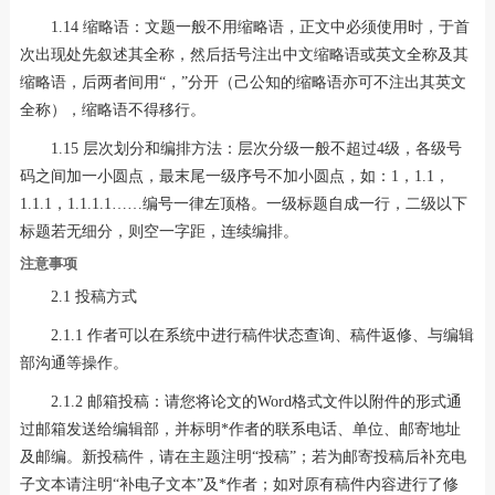
1.14 缩略语：文题一般不用缩略语，正文中必须使用时，于首
次出现处先叙述其全称，然后括号注出中文缩略语或英文全称及其
缩略语，后两者间用“，”分开（己公知的缩略语亦可不注出其英文
全称），缩略语不得移行。
1.15 层次划分和编排方法：层次分级一般不超过4级，各级号
码之间加一小圆点，最末尾一级序号不加小圆点，如：1，1.1，
1.1.1，1.1.1.1……编号一律左顶格。一级标题自成一行，二级以下
标题若无细分，则空一字距，连续编排。
注意事项
2.1 投稿方式
2.1.1 作者可以在系统中进行稿件状态查询、稿件返修、与编辑
部沟通等操作。
2.1.2 邮箱投稿：请您将论文的Word格式文件以附件的形式通
过邮箱发送给编辑部，并标明*作者的联系电话、单位、邮寄地址
及邮编。新投稿件，请在主题注明“投稿”；若为邮寄投稿后补充电
子文本请注明“补电子文本”及*作者；如对原有稿件内容进行了修