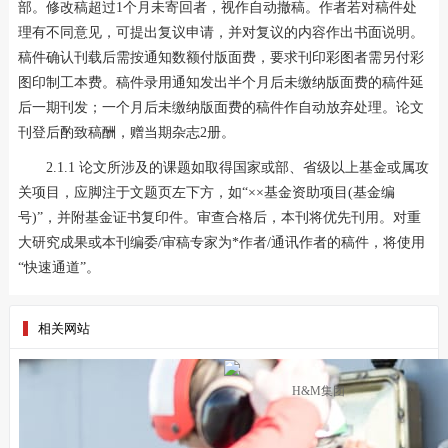
部。修改稿超过1个月未寄回者，视作自动撤稿。作者若对稿件处
理有不同意见，可提出复议申请，并对复议的内容作出书面说明。
稿件确认刊载后需按通知数额付版面费，要求刊印彩图者需另付彩
图印制工本费。稿件录用通知发出半个月后未缴纳版面费的稿件延
后一期刊发；一个月后未缴纳版面费的稿件作自动放弃处理。论文
刊登后酌致稿酬，赠当期杂志2册。
2.1.1 论文所涉及的课题如取得国家或部、省级以上基金或属攻
关项目，应脚注于文题页左下方，如“××基金资助项目(基金编
号)”，并附基金证书复印件。审查合格后，本刊将优先刊用。对重
大研究成果或本刊编委/审稿专家为*作者/通讯作者的稿件，将使用
“快速通道”。
相关网站
H&M集团