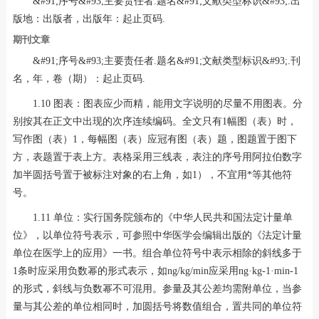
&#91;序号&#93;主要责任者.题名&#91;文献类型标识&#93;.出
版地：出版者，出版年：起止页码.
期刊文章
&#91;序号&#93;主要责任者.题名&#91;文献类型标识&#93;.刊
名，年，卷（期）：起止页码.
1.10 图表：图表应少而精，能用文字说明的尽量不用图表。分
别按其在正文中出现的次序连续编码。全文只有1幅图（表）时，
写作图（表）1，每幅图（表）应冠有图（表）题，图题置于图下
方，表题置于表上方。表格采用三线表，表注的序号用阿拉伯数字
加半圆括号置于被标注对象的右上角，如1），不宜用*等其他符
号。
1.11 单位：实行国务院颁布的《中华人民共和国法定计量单
位》，以单位符号表示，可参照中华医学会编辑出版的《法定计量
单位在医学上的应用》一书。组合单位符号中表示相除的斜线多于
1条时应采用负数幂的形式表示，如ng/kg/min应采用ng·kg-1·min-1
的形式，斜线与负数幂不可混用。参量及其公差均需附单位，当参
量与其公差的单位相同时，加圆括号将数值组合，置共同的单位符