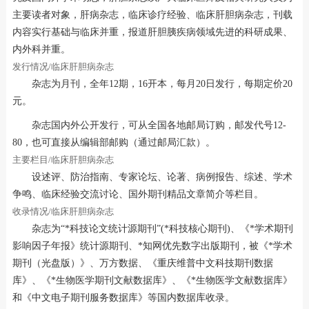
主要读者对象，肝病杂志，临床诊疗经验、临床肝胆病杂志，刊载
内容实行基础与临床并重，报道肝胆胰疾病领域先进的科研成果、
内外科并重。
发行情况/临床肝胆病杂志
杂志为月刊，全年12期，16开本，每月20日发行，每期定价20
元。
杂志国内外公开发行，可从全国各地邮局订购，邮发代号12-
80，也可直接从编辑部邮购（通过邮局汇款）。
主要栏目/临床肝胆病杂志
设述评、防治指南、专家论坛、论著、病例报告、综述、学术
争鸣、临床经验交流讨论、国外期刊精品文章简介等栏目。
收录情况/临床肝胆病杂志
杂志为“*科技论文统计源期刊”(*科技核心期刊)、《*学术期刊
影响因子年报》统计源期刊、*知网优先数字出版期刊，被《*学术
期刊（光盘版）》、万方数据、《重庆维普中文科技期刊数据
库》、《*生物医学期刊文献数据库》、《*生物医学文献数据库》
和《中文电子期刊服务数据库》等国内数据库收录。