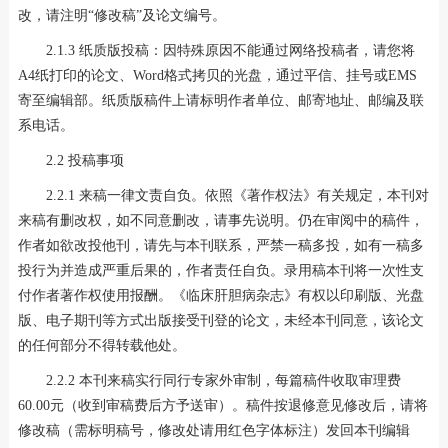
改，请注明“修改稿”及论文编号。
2.1.3 纸质版投稿：因特殊原因不能通过网络投稿者，请您将
A4纸打印的论文、Word格式拷贝的光盘，通过平信、挂号或EMS
寄至编辑部。纸质版稿件上请标明作者单位、邮寄地址、邮编及联
系电话。
2.2 投稿事项
2.2.1 来稿一律文责自负。依照《著作权法》有关规定，本刊对
来稿有删改权，如不同意删改，请事先说明。仍在审阅中的稿件，
作者如欲改投他刊，请先与本刊联系，严禁一稿多投，如有一稿多
投行为并造成严重后果的，作者责任自负。录用稿本刊将一次性支
付作者著作权使用报酬。《临床肝胆病杂志》有权以印刷版、光盘
版、电子期刊等方式出版接受刊登的论文，未经本刊同意，该论文
的任何部分不得转载他处。
2.2.2 本刊来稿实行同行专家外审制，每篇稿件收取审理费
60.00元（收到审稿费后方予送审）。稿件按退修意见修改后，请将
修改稿（需标明稿号，修改处请用红色字体标注）发回本刊编辑