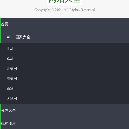
Copyright © 2021 All Rights Reserved
首页
国家大全
亚洲
欧洲
北美洲
南美洲
非洲
大洋洲
分类大全
视觉图库