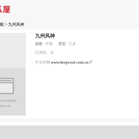
航
> 九州风神
九州风神
国家:
中国
类型:
工具
已浏览:
次
www.deepcool.com.cn

中文官网: