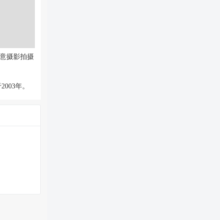
意摄影拍摄
003年。