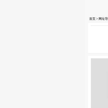
首页
>
网址导