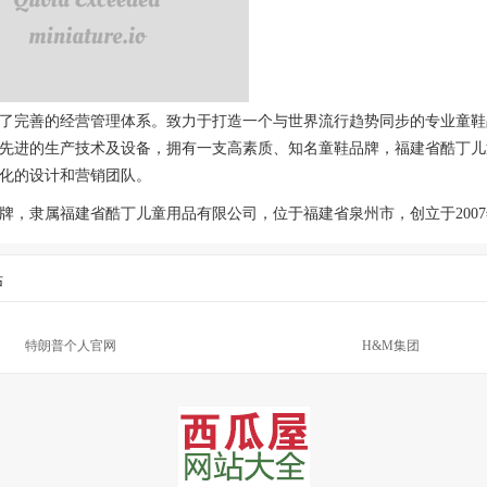
了完善的经营管理体系。致力于打造一个与世界流行趋势同步的专业童鞋
先进的生产技术及设备，拥有一支高素质、知名童鞋品牌，福建省酷丁儿
化的设计和营销团队。
牌，隶属福建省酷丁儿童用品有限公司，位于福建省泉州市，创立于200
站
特朗普个人官网
H&M集团