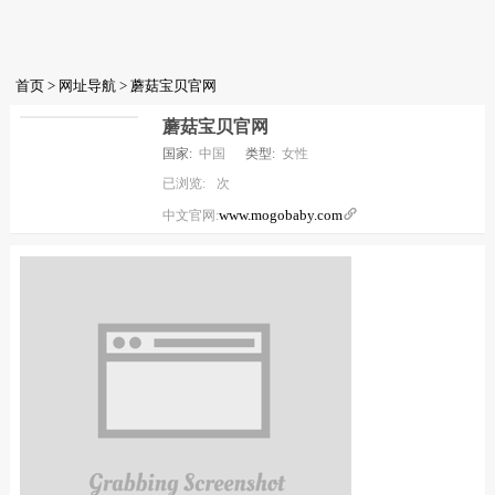
首页
>
网址导航
> 蘑菇宝贝官网
蘑菇宝贝官网
国家:
中国
类型:
女性
已浏览:
次
www.mogobaby.com

中文官网: