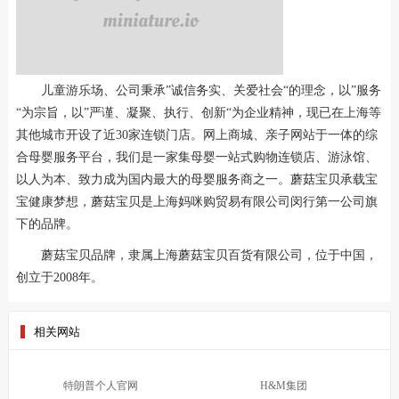
儿童游乐场、公司秉承”诚信务实、关爱社会“的理念，以”服务
“为宗旨，以”严谨、凝聚、执行、创新“为企业精神，现已在上海等
其他城市开设了近30家连锁门店。网上商城、亲子网站于一体的综
合母婴服务平台，我们是一家集母婴一站式购物连锁店、游泳馆、
以人为本、致力成为国内最大的母婴服务商之一。蘑菇宝贝承载宝
宝健康梦想，蘑菇宝贝是上海妈咪购贸易有限公司闵行第一公司旗
下的品牌。
蘑菇宝贝品牌，隶属上海蘑菇宝贝百货有限公司，位于中国，
创立于2008年。
相关网站
特朗普个人官网
H&M集团