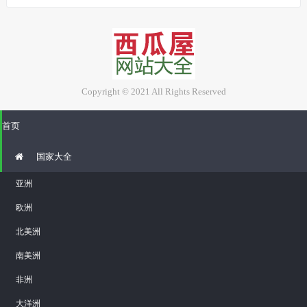
Copyright © 2021 All Rights Reserved
首页
国家大全
亚洲
欧洲
北美洲
南美洲
非洲
大洋洲