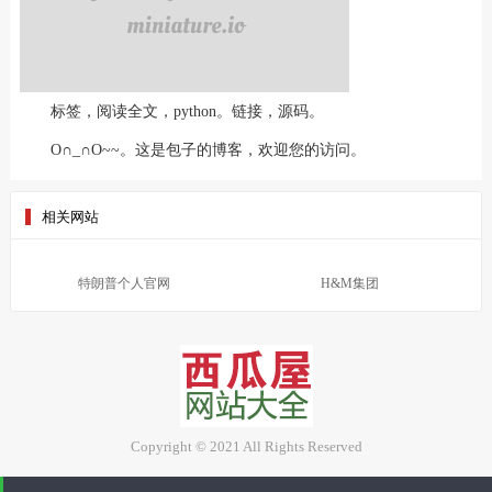
标签，阅读全文，python。链接，源码。
O∩_∩O~~。这是包子的博客，欢迎您的访问。
相关网站
特朗普个人官网
H&M集团
Copyright © 2021 All Rights Reserved