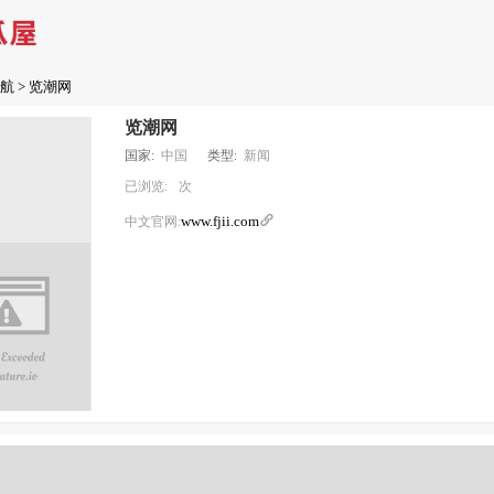
航
> 览潮网
览潮网
国家:
中国
类型:
新闻
已浏览:
次
www.fjii.com

中文官网: