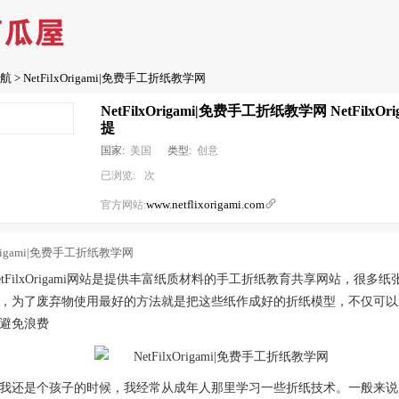
航
> NetFilxOrigami|免费手工折纸教学网
NetFilxOrigami|免费手工折纸教学网 NetFilxOr
提
国家:
美国
类型:
创意
已浏览:
次
www.netflixorigami.com

官方网站:
FilxOrigami网站是提供丰富纸质材料的手工折纸教育共享网站，很多纸
，为了废弃物使用最好的方法就是把这些纸作成好的折纸模型，不仅可以
避免浪费
还是个孩子的时候，我经常从成年人那里学习一些折纸技术。一般来说