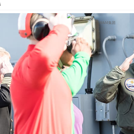
站
H&M集团