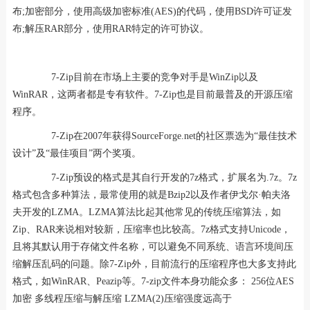
布;加密部分，使用高级加密标准(AES)的代码，使用BSD许可证发
布;解压RAR部分，使用RAR特定的许可协议。
7-Zip目前在市场上主要的竞争对手是WinZip以及
WinRAR，这两者都是专有软件。7-Zip也是目前最普及的开源压缩
程序。
7-Zip在2007年获得SourceForge.net的社区票选为“最佳技术
设计”及“最佳项目”两个奖项。
7-Zip预设的格式是其自行开发的7z格式，扩展名为.7z。7z
格式包含多种算法，最常使用的就是Bzip2以及作者伊戈尔·帕夫洛
夫开发的LZMA。LZMA算法比起其他常见的传统压缩算法，如
Zip、RAR来说相对较新，压缩率也比较高。7z格式支持Unicode，
且将其默认用于存储文件名称，可以避免不同系统、语言环境间压
缩解压乱码的问题。除7-Zip外，目前流行的压缩程序也大多支持此
格式，如WinRAR、Peazip等。7-zip文件本身功能众多： 256位AES
加密 多线程压缩与解压缩 LZMA(2)压缩强度远高于