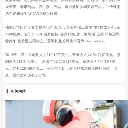
线绷带，泰诺药品，强生婴儿产品，露得清护肤和美容产品，可伶可俐
洗面奶和强生ACUVUE隐形眼镜。
强生公司纽约证券交易所代码为JNJ，是道琼斯工业平均指数成分和S＆
P500组件。它于1886年由罗伯特·伍德·约翰逊I，詹姆斯·伍德·约翰逊和
爱德华·美赞臣共同创立。董事长兼首席执行官为Alex Gorsky。
2013年，强生公司收入为713.12亿美元，营业收入为154.71亿美元，净
利润为138.31亿美元，总资产为1326.8亿美元，总股本为740.53亿美
元，共有128100名员工。子公司包括：麦克尼尔消费者医疗保健，卫
康，露得清和DePuy公司。
相关网站
H&M集团