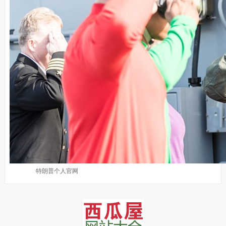
特朗普个人官网