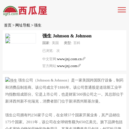
首页
>
网址导航
> 强生
强生 Johnson & Johnson
国家:
美国
类型:
百科
已浏览:
次
www.jnj.com.cn

中文官网:
www.jnj.com

官方网站:
强生公司（Johnson & Johnson）是一家美国跨国医疗设备，制药
和消费品制造商。该公司成立于1886年。该公司普通股是道琼斯工业平
均指数组成部分。它是上市公司，也是财富500强公司之一。其总部位于
新泽西州新不伦瑞克，消费者部门位于新泽西州斯基尔曼。
强生公司拥有约250家子公司，在全球57个国家开展业务，其产品销往
175个国家。2011年，该公司在全球销售额为650亿美元。旗下品牌包括
众多家喻户晓的药物和急救用品。其著名消费类产品包括：创可贴品牌